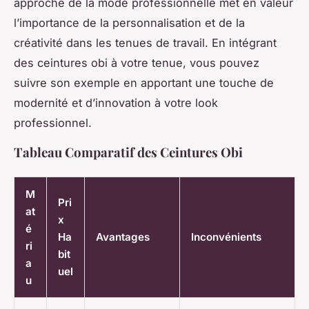
approche de la mode professionnelle met en valeur
l’importance de la personnalisation et de la
créativité dans les tenues de travail. En intégrant
des ceintures obi à votre tenue, vous pouvez
suivre son exemple en apportant une touche de
modernité et d’innovation à votre look
professionnel.
Tableau Comparatif des Ceintures Obi
M
Pri
at
x
é
Ha
Avantages
Inconvénients
ri
bit
a
uel
u