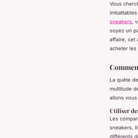
Vous cherch
imbattables
sneakers
, 
soyez un p
affaire, cet
acheter les
Comment 
La quête de
multitude d
allons vous
Utiliser d
Les compara
sneakers. I
différents 