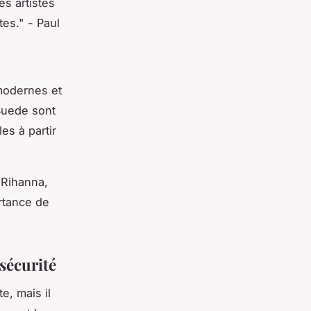
s artistes
tes."
- Paul
modernes et
Suede
sont
es à partir
c
Rihanna
,
rtance de
sécurité
e, mais il