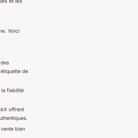
ues et les
ne. Voici
 des
étiquette de
a fiabilité
ckX
offrent
uthentiques.
e vente bien