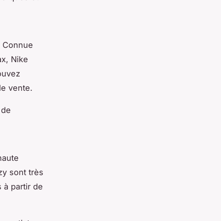
. Connue
ax
, Nike
pouvez
de vente.
 de
haute
zy
sont très
 à partir de