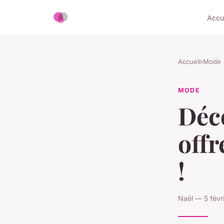
Accu
Accueil
›
Mode
MODE
Déco
offr
!
Naël — 5 févr