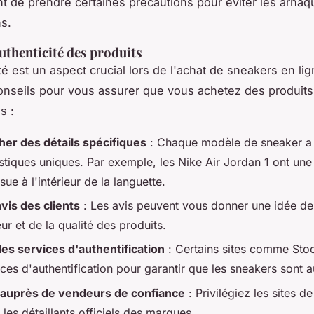
nt de prendre certaines précautions pour éviter les arnaq
s.
authenticité des produits
té est un aspect crucial lors de l'achat de sneakers en lig
nseils pour vous assurer que vous achetez des produits
s :
er des détails spécifiques
: Chaque modèle de sneaker a
istiques uniques. Par exemple, les
Nike Air Jordan 1
ont une 
usue à l'intérieur de la languette.
avis des clients
: Les avis peuvent vous donner une idée de l
r et de la qualité des produits.
 des services d'authentification
: Certains sites comme
Sto
ces d'authentification pour garantir que les sneakers sont a
 auprès de vendeurs de confiance
: Privilégiez les sites d
t les détaillants officiels des marques.