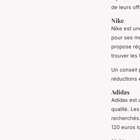
de leurs off
Nike
Nike est u
pour ses m
propose rég
trouver les
Un conseil p
réductions 
Adidas
Adidas est
qualité. L
recherchés
120 euros l