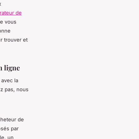
x
ateur de
ue vous
onne
r trouver et
n ligne
 avec la
ez pas, nous
cheteur de
osés par
le, un