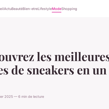
eil
Actu
Beauté
Bien-etre
Lifestyle
Mode
Shopping
uvrez les meilleure
es de sneakers en un 
ier 2025 — 6 min de lecture