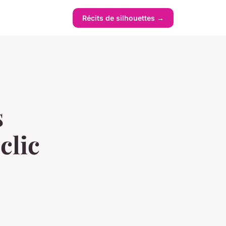
Récits de silhouettes →
s
clic