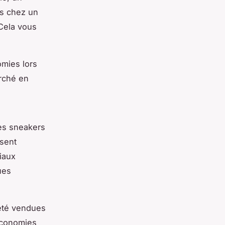
es chez un
 Cela vous
omies lors
rché en
es sneakers
sent
iaux
ues
été vendues
économies