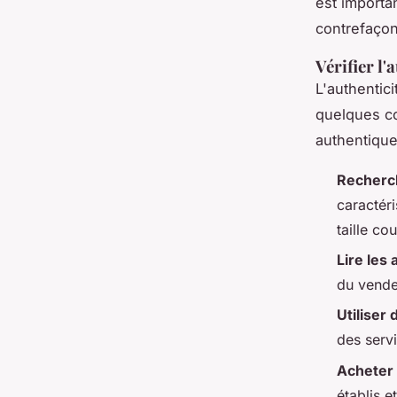
est importa
contrefaçon
Vérifier l'
L'authentici
quelques co
authentique
Recherch
caractér
taille co
Lire les 
du vendeu
Utiliser
des servi
Acheter
établis e