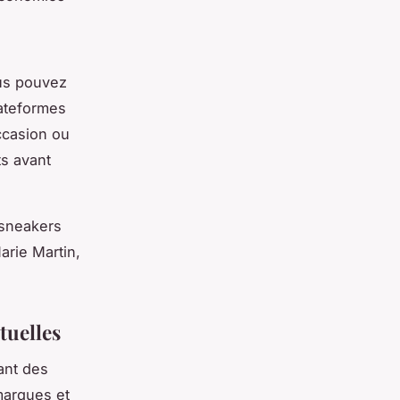
us pouvez
lateformes
ccasion ou
ts avant
 sneakers
arie Martin,
tuelles
ant des
marques et