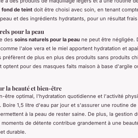
e à des produits de maquillage légers et à une routine d
e
fond de teint
doit être choisi avec soin, en tenant compt
 peau et des ingrédients hydratants, pour un résultat frais 
rels pour la peau
ce des
soins naturels pour la peau
ne peut être négligée.
 comme l'aloe vera et le miel apportent hydratation et ap
préfèrent de plus en plus des produits sans produits c
et optent pour des masques faits maison à base d'argile o
r la beauté et bien-être
-être optimal, l'hydratation quotidienne et l'activité phy
l. Boire 1,5 litre d'eau par jour et s'assurer une routine de
permettent à la peau de rester saine. De plus, la gestion d
s moments de détente contribue grandement à une beaut
et durable.