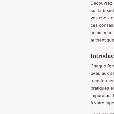
Découvrez c
sur la beau
vos choix d
ces conseil
commence ic
authentique
Introduc
Chaque femm
peau aux as
transformer 
pratiques e
impuretés, 
à votre typ