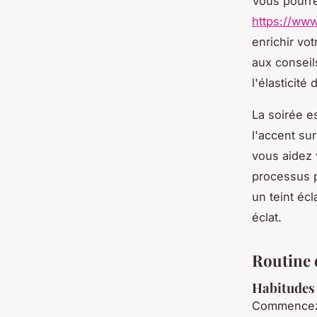
Vous pourre
https://www
enrichir vo
aux conseil
l'élasticité
La soirée e
l'accent su
vous aidez 
processus p
un teint éc
éclat.
Routine 
Habitudes 
Commencez 