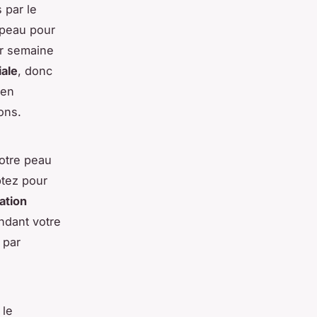
 par le
 peau pour
ar semaine
iale
, donc
 en
ons.
otre peau
ptez pour
ation
ndant votre
 par
 le