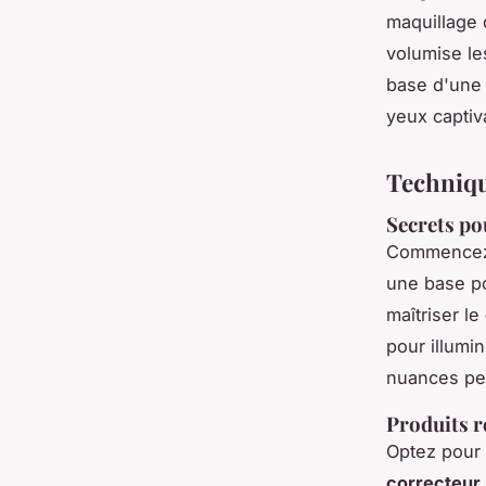
maquillage 
volumise les
base d'une 
yeux captiv
Techniqu
Secrets po
Commence
une base po
maîtriser le
pour illumi
nuances peu
Produits 
Optez pour u
correcteur