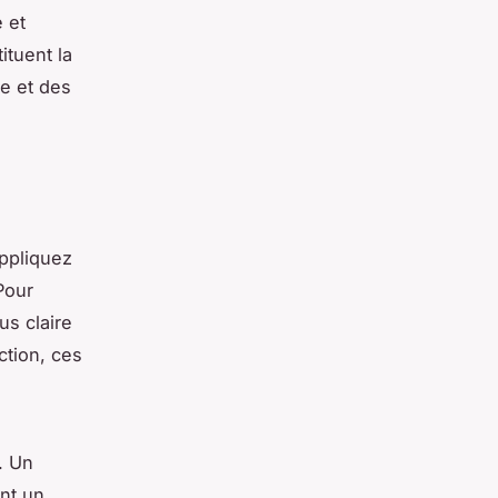
 et
ituent la
e et des
ppliquez
Pour
us claire
ction, ces
. Un
nt un