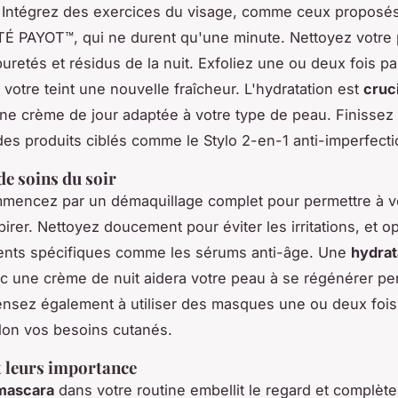
 Intégrez des exercices du visage, comme ceux proposés
 PAYOT™, qui ne durent qu'une minute. Nettoyez votre
puretés et résidus de la nuit. Exfoliez une ou deux fois p
à votre teint une nouvelle fraîcheur. L'hydratation est
cruc
ne crème de jour adaptée à votre type de peau. Finissez
des produits ciblés comme le Stylo 2-en-1 anti-imperfecti
de soins du soir
mmencez par un démaquillage complet pour permettre à v
pirer. Nettoyez doucement pour éviter les irritations, et o
ments spécifiques comme les sérums anti-âge. Une
hydrat
 une crème de nuit aidera votre peau à se régénérer pe
nsez également à utiliser des masques une ou deux fois
lon vos besoins cutanés.
 leurs importance
mascara
dans votre routine embellit le regard et complète