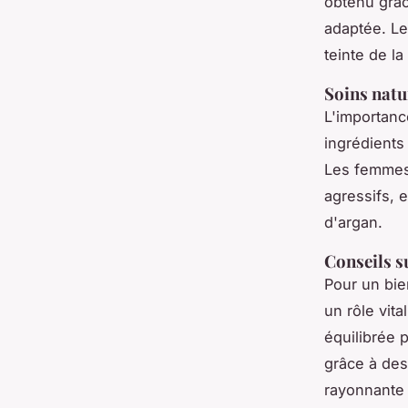
obtenu grâc
adaptée. L
teinte de la
Soins natu
L'importan
ingrédients
Les femmes 
agressifs, 
d'argan.
Conseils su
Pour un bien
un rôle vita
équilibrée 
grâce à de
rayonnante 