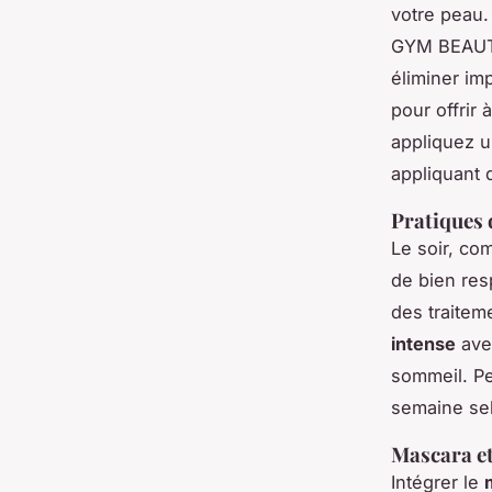
votre peau.
GYM BEAUTÉ
éliminer im
pour offrir 
appliquez u
appliquant 
Pratiques 
Le soir, co
de bien res
des traite
intense
avec
sommeil. Pe
semaine se
Mascara et
Intégrer le