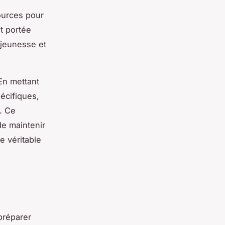
sources pour
nt portée
 jeunesse et
En mettant
écifiques,
. Ce
de maintenir
e véritable
préparer