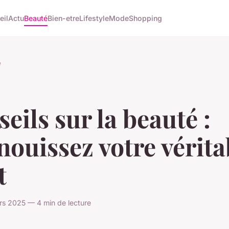
eil
Actu
Beauté
Bien-etre
Lifestyle
Mode
Shopping
é
eils sur la beauté :
ouissez votre vérita
t
rs 2025 — 4 min de lecture