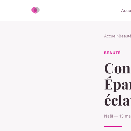
Accu
Accueil
›
Beaut
BEAUTÉ
Cons
Épan
écla
Naël — 13 ma