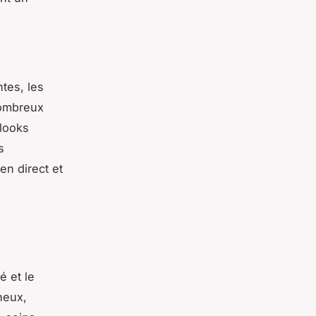
ntes, les
nombreux
 looks
s
n direct et
é et le
neux,