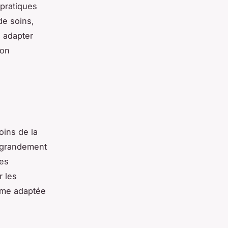
 pratiques
de soins,
 adapter
ion
oins de la
t grandement
des
r les
rème adaptée