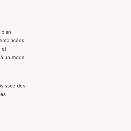
 plan
 remplacées
 et
n à un mode
isissez des
les