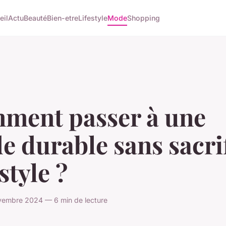
eil
Actu
Beauté
Bien-etre
Lifestyle
Mode
Shopping
ment passer à une
 durable sans sacri
style ?
vembre 2024 — 6 min de lecture