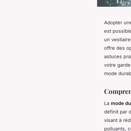
Adopter une
est possibl
un vestiair
offre des o
astuces pra
votre garde
mode durabl
Compren
La
mode du
définit par
visant à ré
polluants, c