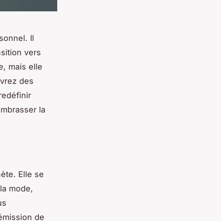
onnel. Il
sition vers
, mais elle
uvrez des
edéfinir
embrasser la
ète. Elle se
 la mode,
us
l'émission de