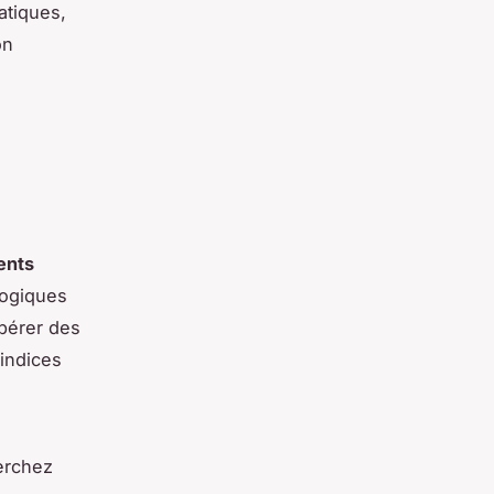
atiques,
on
ents
logiques
epérer des
 indices
herchez