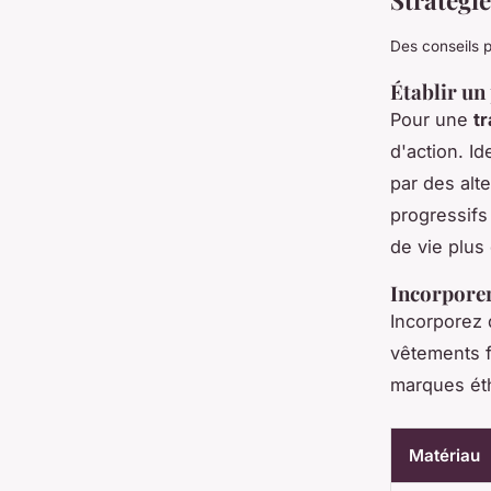
Stratégie
Des conseils p
Établir un
Pour une
t
d'action. I
par des alt
progressifs
de vie plus
Incorporer
Incorporez
vêtements f
marques éth
Matériau