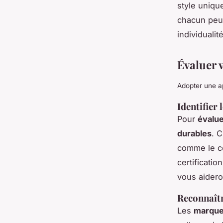
style uniqu
chacun peut
individualité
Évaluer 
Adopter une a
Identifier
Pour
évalue
durables
. 
comme le co
certificati
vous aidero
Reconnaîtr
Les
marque