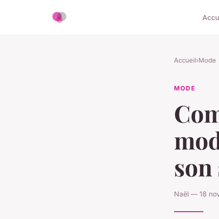
Accu
Accueil
›
Mode
MODE
Com
mode
son 
Naël — 18 no