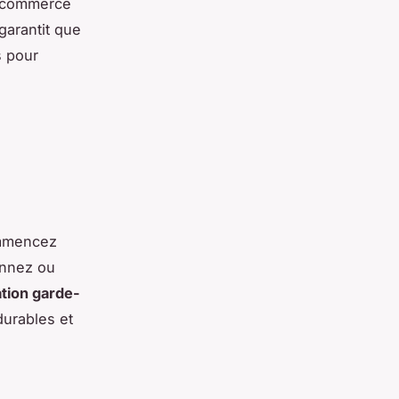
e commerce
garantit que
s pour
ommencez
onnez ou
tion garde-
urables et