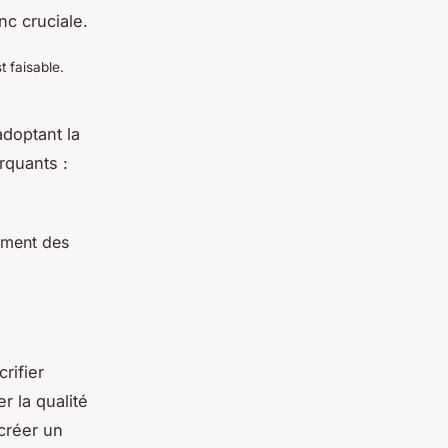
nc cruciale.
 faisable.
doptant la
rquants :
ement des
rifier
er la qualité
créer un