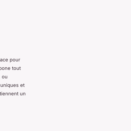
cace pour
bone tout
x ou
 uniques et
tiennent un