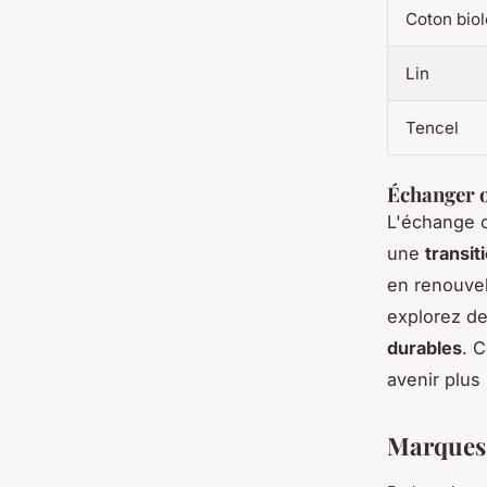
Coton bio
Lin
Tencel
Échanger o
L'échange o
une
transi
en renouvel
explorez de
durables
. 
avenir plus
Marques 