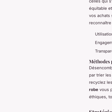
celles qui 
équitable e
vos achats 
reconnaître
Utilisati
Engageme
Transpar
Méthodes 
Désencombre
par trier l
recyclez le
robe
vous p
éthiques, t