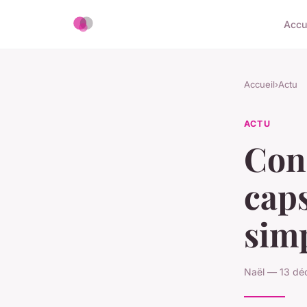
Accu
Accueil
›
Actu
ACTU
Con
caps
simp
Naël — 13 dé