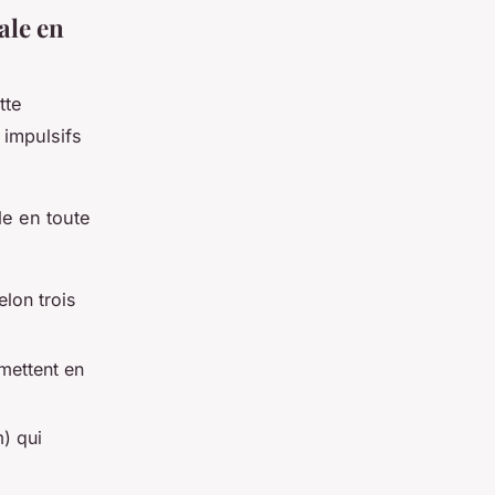
ale en
tte
 impulsifs
le en toute
lon trois
mettent en
) qui