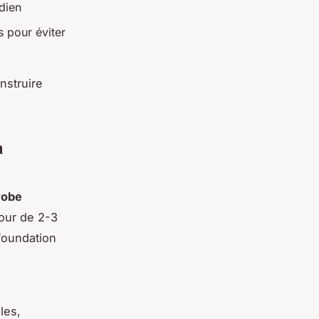
idien
s pour éviter
nstruire
a
robe
tour de 2-3
 foundation
les,