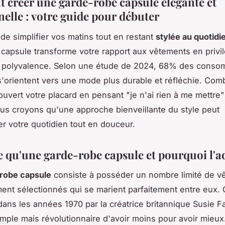
créer une garde-robe capsule élégante et
nelle : votre guide pour débuter
de simplifier vos matins tout en restant
stylée au quotidi
capsule transforme votre rapport aux vêtements en privil
la polyvalence. Selon une étude de 2024, 68% des conso
s'orientent vers une mode plus durable et réfléchie. Com
uvert votre placard en pensant "je n'ai rien à me mettre
ous croyons qu'une approche bienveillante du style peut
er votre quotidien tout en douceur.
e qu'une garde-robe capsule et pourquoi l'a
robe capsule
consiste à posséder un nombre limité de v
nt sélectionnés qui se marient parfaitement entre eux. 
dans les années 1970 par la créatrice britannique Susie F
simple mais révolutionnaire d'avoir moins pour avoir mieux