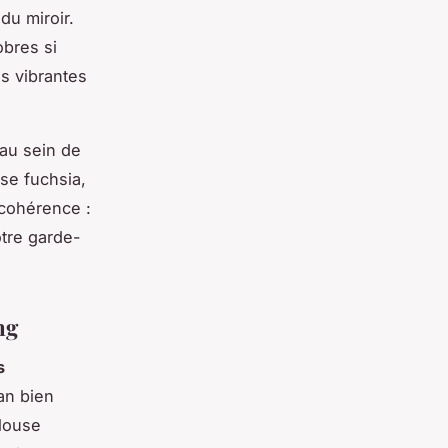
du miroir.
obres si
s vibrantes
au sein de
se fuchsia,
 cohérence :
otre garde-
ng
s
an bien
blouse