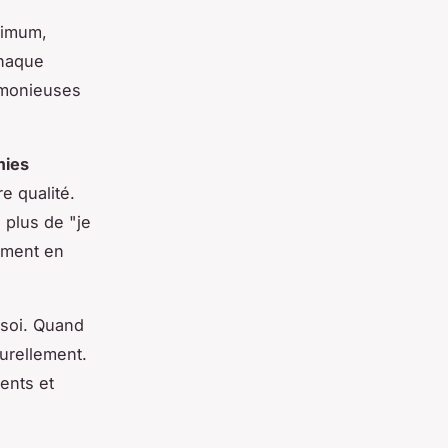
ximum,
Chaque
armonieuses
ies
e qualité.
 plus de "je
ement en
 soi. Quand
urellement.
ents et