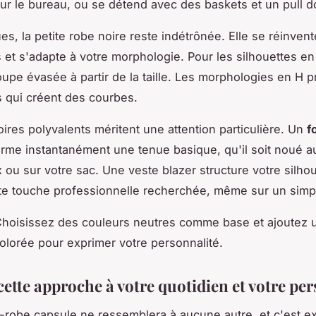
r le bureau, ou se détend avec des baskets et un pull do
es, la petite robe noire reste indétrônée. Elle se réinven
 et s'adapte à votre morphologie. Pour les silhouettes en
upe évasée à partir de la taille. Les morphologies en H pr
 qui créent des courbes.
ires polyvalents méritent une attention particulière. Un
f
rme instantanément une tenue basique, qu'il soit noué a
 ou sur votre sac. Une veste blazer structure votre silhou
te touche professionnelle recherchée, même sur un simpl
Choisissez des couleurs neutres comme base et ajoutez 
olorée pour exprimer votre personnalité.
ette approche à votre quotidien et votre pe
-robe capsule ne ressemblera à aucune autre, et c'est 