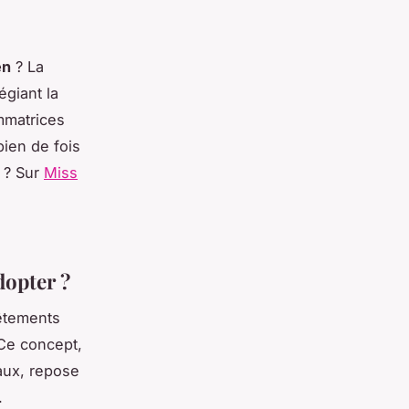
en
? La
égiant la
mmatrices
bien de fois
" ? Sur
Miss
dopter ?
êtements
Ce concept,
aux, repose
.