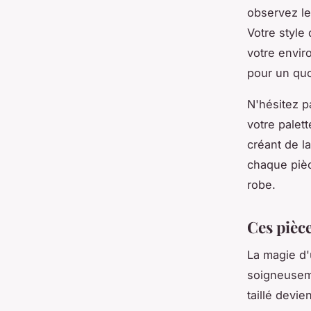
observez le
Votre style
votre envir
pour un quot
N'hésitez p
votre palet
créant de l
chaque pièc
robe.
Ces pièce
La magie d
soigneuseme
taillé devie