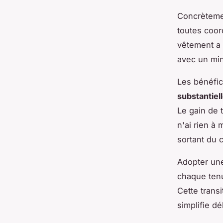
Concrèteme
toutes coor
vêtement a 
avec un min
Les bénéfic
substantiel
Le gain de 
n'ai rien à
sortant du c
Adopter une
chaque tenu
Cette trans
simplifie d