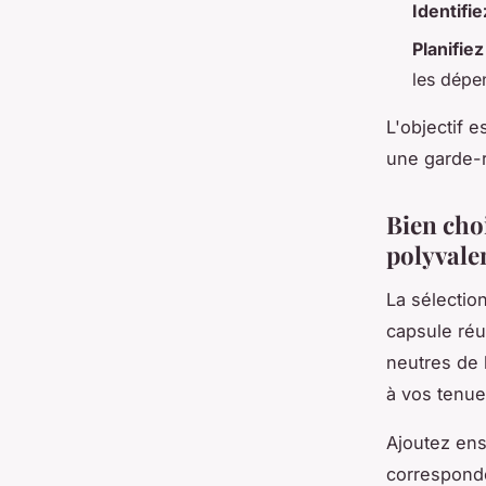
Identifi
Planifie
les dépe
L'objectif 
une garde-
Bien choi
polyvale
La sélectio
capsule réu
neutres de 
à vos tenue
Ajoutez ens
corresponde