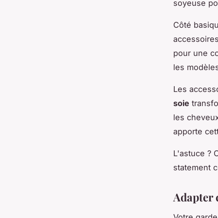
soyeuse pou
Côté basiqu
accessoires
pour une co
les modèles
Les accesso
soie
transfo
les cheveux
apporte cet
L'astuce ? 
statement c
Adapter c
Votre garde