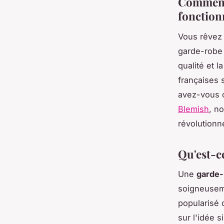
Comment 
fonction
Vous rêvez 
garde-robe 
qualité et 
françaises 
avez-vous o
Blemish
, n
révolutionn
Qu'est-c
Une
garde-
soigneuseme
popularisé 
sur l'idée 