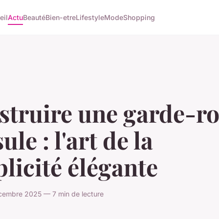
eil
Actu
Beauté
Bien-etre
Lifestyle
Mode
Shopping
struire une garde-r
ule : l'art de la
licité élégante
cembre 2025 — 7 min de lecture