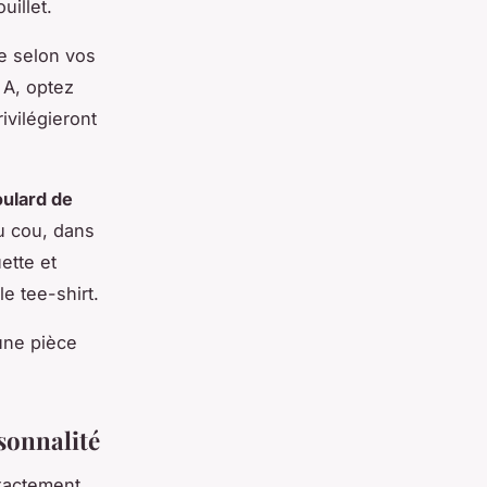
uillet.
te selon vos
 A, optez
ivilégieront
oulard de
u cou, dans
ette et
e tee-shirt.
une pièce
rsonnalité
exactement